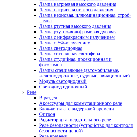
Лампа натриевая высокого давления
Лампа натриевая низкого давления
Лампа неоновая, иллюминационная, строб-
лампа
Лампа ртутная высокого давления
Лампа ртутно-вольфрамовая дуговая
Лампа с инфракрасным излучением
Лампа с УФ-излучением
Лампа светодиодная
Лампа сигнальная светофора
Лампа студийная, проекционная и
фотолампа
Лампы специальные (автомобильные,
железнодорожные, судовые, авиационные)
Модуль светодиодный
Светодиод одиночный
Реле
В раздел
Аксессуары для коммутационного реле
Блок-контакт с выдержкой времени
Оптрон
Радиатор для твердотельного реле
Реле безопасности (устройство для контроля
безопасности цепей)
Реле времени