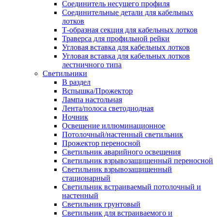
Соединитель несущего профиля
Соединительные детали для кабельных
лотков
Т-образная секция для кабельных лотков
Траверса для профильной рейки
Угловая вставка для кабельных лотков
Угловая вставка для кабельных лотков
лестничного типа
Светильники
В раздел
Вспышка/Прожектор
Лампа настольная
Лента/полоса светодиодная
Ночник
Освещение иллюминационное
Потолочный/настенный светильник
Прожектор переносной
Светильник аварийного освещения
Светильник взрывозащищенный переносной
Светильник взрывозащищенный
стационарный
Светильник встраиваемый потолочный и
настенный
Светильник грунтовый
Светильник для встраиваемого и