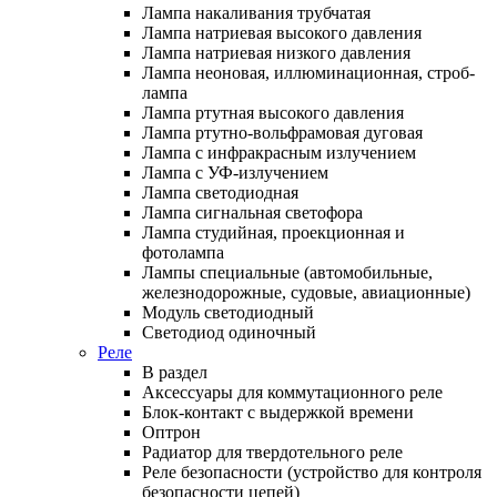
Лампа накаливания трубчатая
Лампа натриевая высокого давления
Лампа натриевая низкого давления
Лампа неоновая, иллюминационная, строб-
лампа
Лампа ртутная высокого давления
Лампа ртутно-вольфрамовая дуговая
Лампа с инфракрасным излучением
Лампа с УФ-излучением
Лампа светодиодная
Лампа сигнальная светофора
Лампа студийная, проекционная и
фотолампа
Лампы специальные (автомобильные,
железнодорожные, судовые, авиационные)
Модуль светодиодный
Светодиод одиночный
Реле
В раздел
Аксессуары для коммутационного реле
Блок-контакт с выдержкой времени
Оптрон
Радиатор для твердотельного реле
Реле безопасности (устройство для контроля
безопасности цепей)