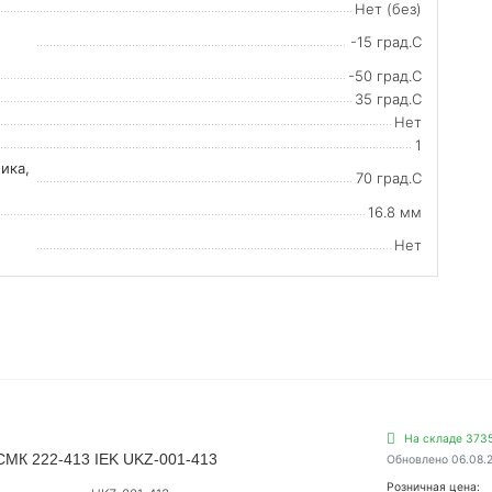
Нет (без)
-15 град.C
-50 град.C
35 град.C
Нет
1
ика,
70 град.C
16.8 мм
Нет
На складе 3735
СМК 222-413 IEK UKZ-001-413
Обновлено 06.08.
Розничная цена: