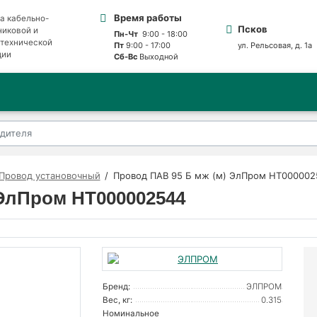
Время работы
а кабельно-
Псков
никовой и
Пн-Чт
9:00 - 18:00
отехнической
Пт
9:00 - 17:00
ул. Рельсовая, д. 1а
ции
Сб-Вс
Выходной
Провод установочный
Провод ПАВ 95 Б мж (м) ЭлПром НТ000002
 ЭлПром НТ000002544
Бренд:
ЭЛПРОМ
Вес, кг:
0.315
Номинальное