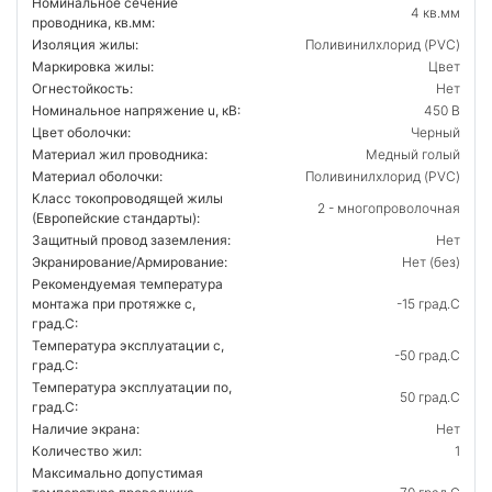
Номинальное сечение
4 кв.мм
проводника, кв.мм:
Изоляция жилы:
Поливинилхлорид (PVC)
Маркировка жилы:
Цвет
Огнестойкость:
Нет
Номинальное напряжение u, кВ:
450 В
Цвет оболочки:
Черный
Материал жил проводника:
Медный голый
Материал оболочки:
Поливинилхлорид (PVC)
Класс токопроводящей жилы
2 - многопроволочная
(Европейские стандарты):
Защитный провод заземления:
Нет
Экранирование/Армирование:
Нет (без)
Рекомендуемая температура
монтажа при протяжке с,
-15 град.C
град.C:
Температура эксплуатации с,
-50 град.C
град.C:
Температура эксплуатации по,
50 град.C
град.C:
Наличие экрана:
Нет
Количество жил:
1
Максимально допустимая