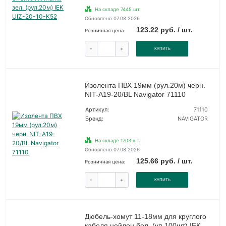
На складе 7445 шт.
Обновлено 07.08.2026
123.22 руб. / шт.
Розничная цена:
-
+
КУПИТЬ
Изолента ПВХ 19мм (рул.20м) черн.
NIT-A19-20/BL Navigator 71110
Артикул:
71110
Бренд:
NAVIGATOR
На складе 1703 шт.
Обновлено 07.08.2026
125.66 руб. / шт.
Розничная цена:
-
+
КУПИТЬ
Дюбель-хомут 11-18мм для круглого
кабеля нейлон бел. (уп.100шт) IEK