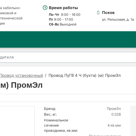
Время работы
а кабельно-
Псков
никовой и
Пн-Чт
9:00 - 18:00
отехнической
Пт
9:00 - 17:00
ул. Рельсовая, д. 1а
ции
Сб-Вс
Выходной
Провод установочный
Провод ПуГВ 4 Ч (бухта) (м) ПромЭл
 (м) ПромЭл
Бренд:
ПромЭл
Вес, кг:
0.028
Номинальное
сечение
4 кв.мм
проводника, кв.мм: