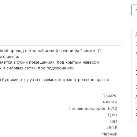
бкий провод с медной жилой сечением 4 кв.мм. С
го цвета.
няется в сухих помещениях, под крытым навесом.
х и силовых сетях, при подключении
 бухтами, отгрузка с возможностью отреза (не кратно
ПромЭл
4 кв.мм
Поливинилхлорид (PVC)
Цвет
Нет
450 В
Черный