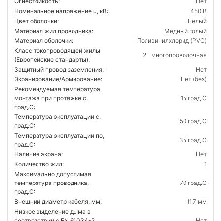
Огнестойкость:
Нет
Номинальное напряжение u, кВ:
450 В
Цвет оболочки:
Белый
Материал жил проводника:
Медный голый
Материал оболочки:
Поливинилхлорид (PVC)
Класс токопроводящей жилы
2 - многопроволочная
(Европейские стандарты):
Защитный провод заземления:
Нет
Экранирование/Армирование:
Нет (без)
Рекомендуемая температура
монтажа при протяжке с,
-15 град.C
град.C:
Температура эксплуатации с,
-50 град.C
град.C:
Температура эксплуатации по,
35 град.C
град.C:
Наличие экрана:
Нет
Количество жил:
1
Максимально допустимая
температура проводника,
70 град.C
град.C:
Внешний диаметр кабеля, мм:
11.7 мм
Низкое выделение дыма в
соответствии с EN 61034-2
Нет