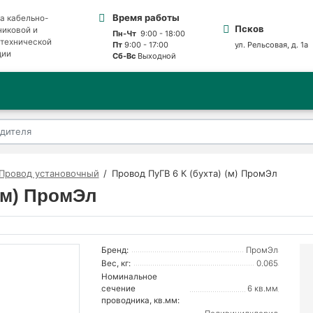
Время работы
а кабельно-
Псков
никовой и
Пн-Чт
9:00 - 18:00
отехнической
Пт
9:00 - 17:00
ул. Рельсовая, д. 1а
ции
Сб-Вс
Выходной
Провод установочный
Провод ПуГВ 6 К (бухта) (м) ПромЭл
 (м) ПромЭл
Бренд:
ПромЭл
Вес, кг:
0.065
Номинальное
сечение
6 кв.мм
проводника, кв.мм: