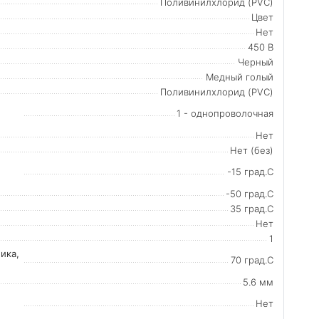
Поливинилхлорид (PVC)
Цвет
Нет
450 В
Черный
Медный голый
Поливинилхлорид (PVC)
1 - однопроволочная
Нет
Нет (без)
-15 град.C
-50 град.C
35 град.C
Нет
1
ика,
70 град.C
5.6 мм
Нет