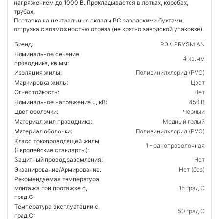
напряжением до 1000 В. Прокладывается в лотках, коробах,
трубах.
Поставка на центральные склады РС заводскими бухтами,
отгрузка с возможностью отреза (не кратно заводской упаковке).
Бренд:
РЭК-PRYSMIAN
Номинальное сечение
4 кв.мм
проводника, кв.мм:
Изоляция жилы:
Поливинилхлорид (PVC)
Маркировка жилы:
Цвет
Огнестойкость:
Нет
Номинальное напряжение u, кВ:
450 В
Цвет оболочки:
Черный
Материал жил проводника:
Медный голый
Материал оболочки:
Поливинилхлорид (PVC)
Класс токопроводящей жилы
1 - однопроволочная
(Европейские стандарты):
Защитный провод заземления:
Нет
Экранирование/Армирование:
Нет (без)
Рекомендуемая температура
монтажа при протяжке с,
-15 град.C
град.C:
Температура эксплуатации с,
-50 град.C
град.C: