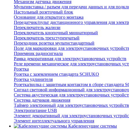
Механизм датчика движения
Мультивставка / разъем для передачи данных и для подкл
Настольный розеточный блок
Основание для открытого монтажа
Передатчик/пульт дистанционного управления для элект
Переключатель жалюзи
Переключатель кнопочный миниатюрный
Переключатель трехступенчатый
Переходник розетки мультистандартный
Поле для маркировки для электроустановочных устройст
Приемник радиосигнала
Рамка декоративная для электроустановочных устройств
Реле времени механическое для электроустановочных уст
Розетка
Розетка с заземлением стандарта SCHUKO
Розетка удлинителя
Розетка/вилка с защитным контактом в сборе стандарт
Сигнал световой информационный для электроустановоч
Система акустическая для электроустановочных устройст
Система датчиков движения
Таймер электронный для электроустановочных устройств
Электропитание USB
Элемент декоративный для электроустановочных устройс
Элемент интеллектуального управления
Кабеленесущие системы