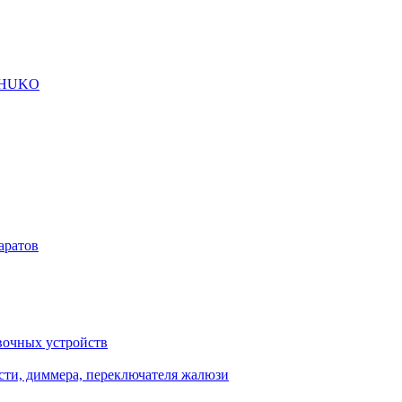
SCHUKO
аратов
вочных устройств
сти, диммера, переключателя жалюзи