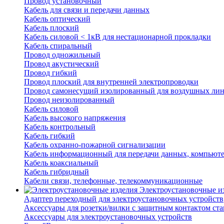
Провод установочный
Кабель для связи и передачи данных
Кабель оптический
Кабель плоский
Кабель силовой < 1кВ для нестационарной прокладки
Кабель спиральный
Провод одножильный
Провод акустический
Провод гибкий
Провод плоский для внутренней электропроводки
Провод самонесущий изолированный для воздушных лин
Провод неизолированный
Кабель силовой
Кабель высокого напряжения
Кабель контрольный
Кабель гибкий
Кабель охранно-пожарной сигнализации
Кабель информационный для передачи данных, компьют
Кабель коаксиальный
Кабель гибридный
Кабели связи, телефонные, телекоммуникационные
Электроустановочные и
Адаптер переходный для электроустановочных устройств
Аксессуары для розетки/вилки с защитным контактом с
Аксессуары для электроустановочных устройств