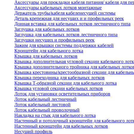
Аксессуары для прокладки кабеля питания/ кабеля для п
Аксессуары кабельных лотков монтажные
Держатель трубы/кабеля кабеленесущей системы
Деталь крепежная для несущих и и профильных реек
Донная вставка для кабельных лотков лестничного типа
Заглушка для кабельных лотков
Заглушка для кабельных лотков лестничного типа
Заглушки несущих и профильных реек
Зажим для крышки системы поддержки кабелей
Кронштейн для кабельного лотка
Крышка для кабельных лотков
Крышка дополнительная угловой секции кабельного лотк
Крышка дополнительного тройника для кабельных лотко
Крышка крестовины/крестообразной секции для кабельн
Крышка переходника для кабельных лотков
Крышка Т-образной секции для кабельного лотка
Крышка угловой секции кабельных лотков
Лоток для установки осветительных приборов
Лоток кабельный лестничный
Лоток кабельный листовой
Лоток кабельный проволочный
Накладка на стык для кабельного лотка
Настенный и потолочный кронштейн для кабельного лот
Настенный кронштейн для кабельных лотков
Несущий профиль