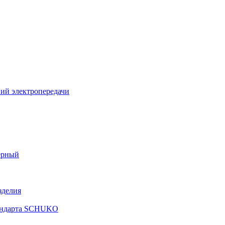
ий электропередачи
ерный
зделия
тандарта SCHUKO