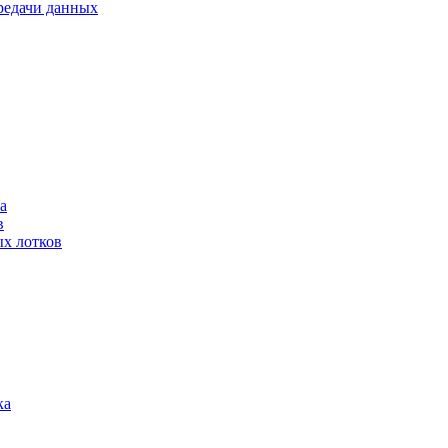
ередачи данных
а
в
ых лотков
ка