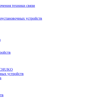
ючения техники связи
роустановочных устройств
в
ройств
а SCHUKO
ных устройств
в
тв