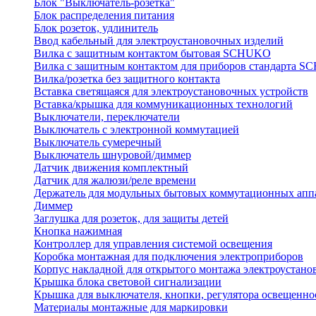
Блок "Выключатель-розетка"
Блок распределения питания
Блок розеток, удлинитель
Ввод кабельный для электроустановочных изделий
Вилка с защитным контактом бытовая SCHUKO
Вилка с защитным контактом для приборов стандарта 
Вилка/розетка без защитного контакта
Вставка светящаяся для электроустановочных устройств
Вставка/крышка для коммуникационных технологий
Выключатели, переключатели
Выключатель с электронной коммутацией
Выключатель сумеречный
Выключатель шнуровой/диммер
Датчик движения комплектный
Датчик для жалюзи/реле времени
Держатель для модульных бытовых коммутационных апп
Диммер
Заглушка для розеток, для защиты детей
Кнопка нажимная
Контроллер для управления системой освещения
Коробка монтажная для подключения электроприборов
Корпус накладной для открытого монтажа электроустано
Крышка блока световой сигнализации
Крышка для выключателя, кнопки, регулятора освещенно
Материалы монтажные для маркировки