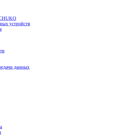
а SCHUKO
ных устройств
в
тв
ередачи данных
а
в