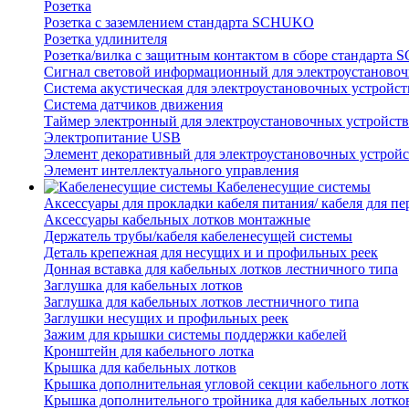
Розетка
Розетка с заземлением стандарта SCHUKO
Розетка удлинителя
Розетка/вилка с защитным контактом в сборе стандарт
Сигнал световой информационный для электроустановоч
Система акустическая для электроустановочных устройст
Система датчиков движения
Таймер электронный для электроустановочных устройств
Электропитание USB
Элемент декоративный для электроустановочных устройс
Элемент интеллектуального управления
Кабеленесущие системы
Аксессуары для прокладки кабеля питания/ кабеля для п
Аксессуары кабельных лотков монтажные
Держатель трубы/кабеля кабеленесущей системы
Деталь крепежная для несущих и и профильных реек
Донная вставка для кабельных лотков лестничного типа
Заглушка для кабельных лотков
Заглушка для кабельных лотков лестничного типа
Заглушки несущих и профильных реек
Зажим для крышки системы поддержки кабелей
Кронштейн для кабельного лотка
Крышка для кабельных лотков
Крышка дополнительная угловой секции кабельного лотк
Крышка дополнительного тройника для кабельных лотко