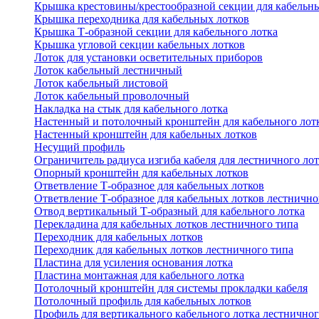
Крышка крестовины/крестообразной секции для кабельн
Крышка переходника для кабельных лотков
Крышка Т-образной секции для кабельного лотка
Крышка угловой секции кабельных лотков
Лоток для установки осветительных приборов
Лоток кабельный лестничный
Лоток кабельный листовой
Лоток кабельный проволочный
Накладка на стык для кабельного лотка
Настенный и потолочный кронштейн для кабельного лот
Настенный кронштейн для кабельных лотков
Несущий профиль
Ограничитель радиуса изгиба кабеля для лестничного ло
Опорный кронштейн для кабельных лотков
Ответвление Т-образное для кабельных лотков
Ответвление Т-образное для кабельных лотков лестнично
Отвод вертикальный Т-образный для кабельного лотка
Перекладина для кабельных лотков лестничного типа
Переходник для кабельных лотков
Переходник для кабельных лотков лестничного типа
Пластина для усиления основания лотка
Пластина монтажная для кабельного лотка
Потолочный кронштейн для системы прокладки кабеля
Потолочный профиль для кабельных лотков
Профиль для вертикального кабельного лотка лестничног