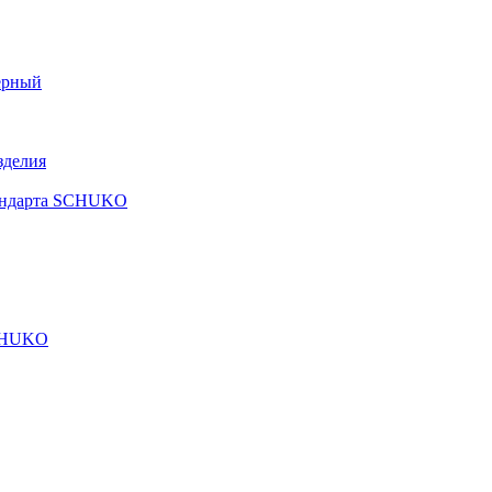
ерный
зделия
тандарта SCHUKO
SCHUKO