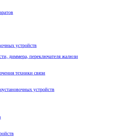
аратов
вочных устройств
сти, диммера, переключателя жалюзи
ючения техники связи
роустановочных устройств
в
ройств