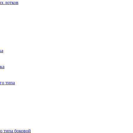
ых лотков
ка
тка
го типа
о типа боковой