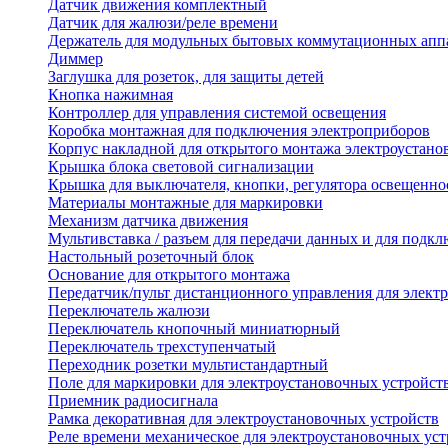
Датчик движения комплектный
Датчик для жалюзи/реле времени
Держатель для модульных бытовых коммутационных апп
Диммер
Заглушка для розеток, для защиты детей
Кнопка нажимная
Контроллер для управления системой освещения
Коробка монтажная для подключения электроприборов
Корпус накладной для открытого монтажа электроустано
Крышка блока световой сигнализации
Крышка для выключателя, кнопки, регулятора освещенно
Материалы монтажные для маркировки
Механизм датчика движения
Мультивставка / разъем для передачи данных и для подкл
Настольный розеточный блок
Основание для открытого монтажа
Передатчик/пульт дистанционного управления для элект
Переключатель жалюзи
Переключатель кнопочный миниатюрный
Переключатель трехступенчатый
Переходник розетки мультистандартный
Поле для маркировки для электроустановочных устройст
Приемник радиосигнала
Рамка декоративная для электроустановочных устройств
Реле времени механическое для электроустановочных уст