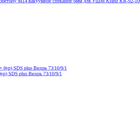
зобетону М14 вакуумное спекание 6мм для УШМ Kranz KR-92-10
ур) SDS plus Вихрь 73/10/9/1