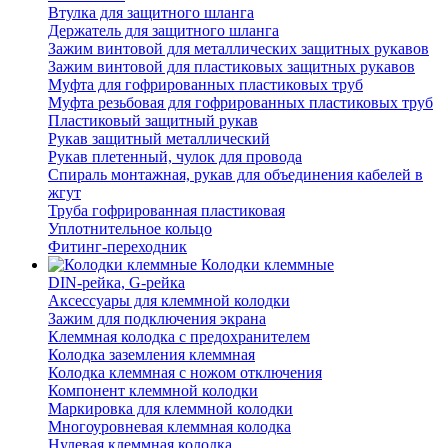
Втулка для защитного шланга
Держатель для защитного шланга
Зажим винтовой для металлических защитных рукавов
Зажим винтовой для пластиковых защитных рукавов
Муфта для гофрированных пластиковых труб
Муфта резьбовая для гофрированных пластиковых труб
Пластиковый защитный рукав
Рукав защитный металлический
Рукав плетенный, чулок для провода
Спираль монтажная, рукав для объединения кабелей в
жгут
Труба гофрированная пластиковая
Уплотнительное кольцо
Фитинг-переходник
Колодки клеммные
DIN-рейка, G-рейка
Аксессуары для клеммной колодки
Зажим для подключения экрана
Клеммная колодка с предохранителем
Колодка заземления клеммная
Колодка клеммная с ножом отключения
Компонент клеммной колодки
Маркировка для клеммной колодки
Многоуровневая клеммная колодка
Нулевая клеммная колодка