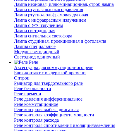
Лампа неоновая, иллюминационная, строб-лампа
Лампа ртутная высокого давления
Лампа ртутно-вольфрамовая дуговая
Лампа с инфракрасным излучением
Лампа с УФ-излучением
Лампа светодиодная
Лампа сигнальная светофора
Лампа студийная, проекционная и фотолампа
Лампы специальные
Модуль светодиодный
Светодиод одиночный
Реле
Аксессуары для коммутационного реле
Блок-контакт с выдержкой времени
Оптрон
Радиатор для твердотельного реле
Реле безопасности
Реле времени
Реле давления дифференциальное
Реле коммутационное
Реле контроля выбега двигателя
Реле контроля коэффициента мощности
Реле контроля расхода
Реле контроля спротивления изоляции/заземления
Реле контроля температуры