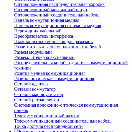
Оптоволоконная распределительная коробка
Оптоволоконный монтажный шнур
Оптоволоконный соединительный кабель
Панель коммутационная медная
Панель коммутационная системная медная
Переходник кабельный
Преобразователь интерфейса
Пылезащитный колпачок для разъемов
Разветвитель для оптоволоконных кабелей
Разъем модульный
Разъем, штекер коаксиальный
Распределительная коробка для телекоммуникационной
техники
Розетка медная коммуникационная
Розетка оптическая коммуникационная
Сетевой адаптер
Сетевой коммутатор
Сетевой маршрутизатор
Сетевой ретранслятор
Системная волоконно-оптическая коммутационная
панель
Телекоммуникационный разъем
Телекоммуникацонный соединительный кабель
Точка доступа беспроводной сети
Компенсаторы