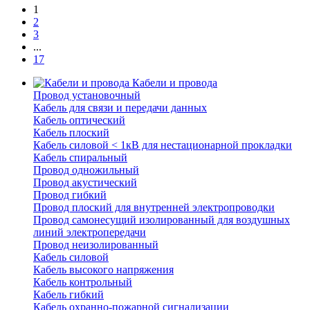
1
2
3
...
17
Кабели и провода
Провод установочный
Кабель для связи и передачи данных
Кабель оптический
Кабель плоский
Кабель силовой < 1кВ для нестационарной прокладки
Кабель спиральный
Провод одножильный
Провод акустический
Провод гибкий
Провод плоский для внутренней электропроводки
Провод самонесущий изолированный для воздушных
линий электропередачи
Провод неизолированный
Кабель силовой
Кабель высокого напряжения
Кабель контрольный
Кабель гибкий
Кабель охранно-пожарной сигнализации