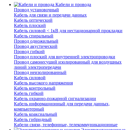
Кабели и провода
Провод установочный
Кабель для связи и передачи данных
Кабель оптический
Кабель плоский
Кабель силовой < 1кВ для нестационарной прокладки
Кабель спиральный
Провод одножильный
Провод акустический
Провод гибкий
Провод плоский для внутренней электропроводки
Провод самонесущий изолированный для воздушных
линий электропередачи
Провод неизолированный
Кабель силовой
Кабель высокого напряжения
Кабель контрольный
Кабель гибкий
Кабель охранно-пожарной сигнализации
Кабель информационный для передачи данных,
компьютерный
Кабель коаксиальный
Кабель гибридный
Кабели связи, телефонные, телекоммуникационные
Электроустановочные