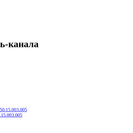
ль-канала
.15.003.005