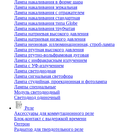
Лампа накаливания в форме шара
Лампа накаливания зеркальная
Лампа накаливания с отражателем
Лампа накаливания стандартная
Лампа накаливания типа Globe
Лампа накаливания трубчатая
Лампа натриевая высокого давления
Лампа натриевая низкого давления
Лампа неоновая, иллюминационная, строб-лампа
Лампа ртутная высокого давления
Лампа ртутно-вольфрамовая дуговая
Лампа с инфракрасным излучением
Лампа с УФ-излучением
Лампа светодиодная
Лампа сигнальная светофора
Лампа студийная, проекционная и фотолампа
Лампы специальные
Модуль светодиодный
Светодиод одиночный
Реле
Аксессуары для коммутационного реле
Блок-контакт с выдержкой времени
Оптрон
Радиатор для твердотельного реле