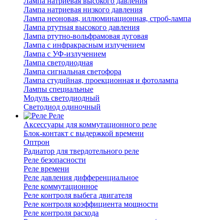
Лампа натриевая высокого давления
Лампа натриевая низкого давления
Лампа неоновая, иллюминационная, строб-лампа
Лампа ртутная высокого давления
Лампа ртутно-вольфрамовая дуговая
Лампа с инфракрасным излучением
Лампа с УФ-излучением
Лампа светодиодная
Лампа сигнальная светофора
Лампа студийная, проекционная и фотолампа
Лампы специальные
Модуль светодиодный
Светодиод одиночный
Реле
Аксессуары для коммутационного реле
Блок-контакт с выдержкой времени
Оптрон
Радиатор для твердотельного реле
Реле безопасности
Реле времени
Реле давления дифференциальное
Реле коммутационное
Реле контроля выбега двигателя
Реле контроля коэффициента мощности
Реле контроля расхода