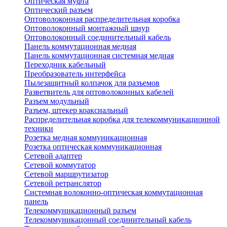
Оптическая муфта
Оптический разъем
Оптоволоконная распределительная коробка
Оптоволоконный монтажный шнур
Оптоволоконный соединительный кабель
Панель коммутационная медная
Панель коммутационная системная медная
Переходник кабельный
Преобразователь интерфейса
Пылезащитный колпачок для разъемов
Разветвитель для оптоволоконных кабелей
Разъем модульный
Разъем, штекер коаксиальный
Распределительная коробка для телекоммуникационной
техники
Розетка медная коммуникационная
Розетка оптическая коммуникационная
Сетевой адаптер
Сетевой коммутатор
Сетевой маршрутизатор
Сетевой ретранслятор
Системная волоконно-оптическая коммутационная
панель
Телекоммуникационный разъем
Телекоммуникацонный соединительный кабель