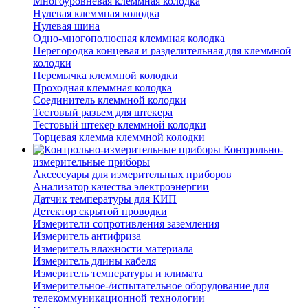
Многоуровневая клеммная колодка
Нулевая клеммная колодка
Нулевая шина
Одно-многополюсная клеммная колодка
Перегородка концевая и разделительная для клеммной
колодки
Перемычка клеммной колодки
Проходная клеммная колодка
Соединитель клеммной колодки
Тестовый разъем для штекера
Тестовый штекер клеммной колодки
Торцевая клемма клеммной колодки
Контрольно-
измерительные приборы
Аксессуары для измерительных приборов
Анализатор качества электроэнергии
Датчик температуры для КИП
Детектор скрытой проводки
Измерители сопротивления заземления
Измеритель антифриза
Измеритель влажности материала
Измеритель длины кабеля
Измеритель температуры и климата
Измерительное-/испытательное оборудование для
телекоммуникационной технологии