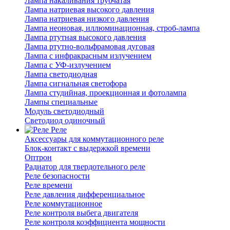
Лампа накаливания трубчатая
Лампа натриевая высокого давления
Лампа натриевая низкого давления
Лампа неоновая, иллюминационная, строб-лампа
Лампа ртутная высокого давления
Лампа ртутно-вольфрамовая дуговая
Лампа с инфракрасным излучением
Лампа с УФ-излучением
Лампа светодиодная
Лампа сигнальная светофора
Лампа студийная, проекционная и фотолампа
Лампы специальные
Модуль светодиодный
Светодиод одиночный
Реле
Аксессуары для коммутационного реле
Блок-контакт с выдержкой времени
Оптрон
Радиатор для твердотельного реле
Реле безопасности
Реле времени
Реле давления дифференциальное
Реле коммутационное
Реле контроля выбега двигателя
Реле контроля коэффициента мощности