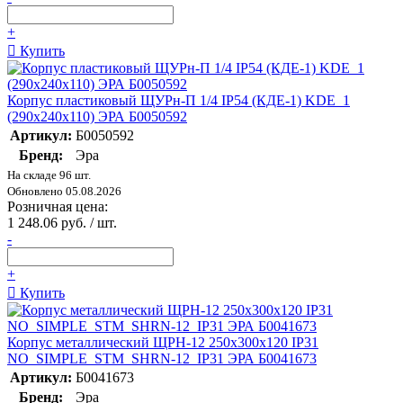
+
Купить
Корпус пластиковый ЩУРн-П 1/4 IP54 (КДЕ-1) KDE_1
(290х240х110) ЭРА Б0050592
Артикул:
Б0050592
Бренд:
Эра
На складе 96 шт.
Обновлено 05.08.2026
Розничная цена:
1 248.06 руб. / шт.
-
+
Купить
Корпус металлический ЩРН-12 250х300х120 IP31
NO_SIMPLE_STM_SHRN-12_IP31 ЭРА Б0041673
Артикул:
Б0041673
Бренд:
Эра