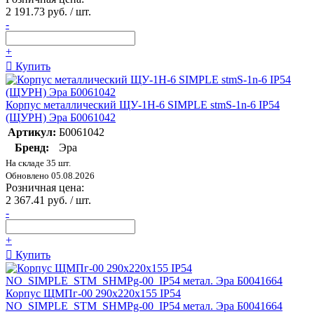
2 191.73 руб. / шт.
-
+
Купить
Корпус металлический ЩУ-1Н-6 SIMPLE stmS-1n-6 IP54
(ЩУРН) Эра Б0061042
Артикул:
Б0061042
Бренд:
Эра
На складе 35 шт.
Обновлено 05.08.2026
Розничная цена:
2 367.41 руб. / шт.
-
+
Купить
Корпус ЩМПг-00 290х220х155 IP54
NO_SIMPLE_STM_SHMPg-00_IP54 метал. Эра Б0041664