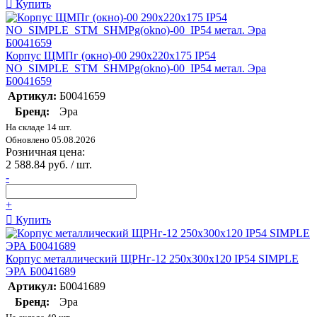
Купить
Корпус ЩМПг (окно)-00 290х220х175 IP54
NO_SIMPLE_STM_SHMPg(okno)-00_IP54 метал. Эра
Б0041659
Артикул:
Б0041659
Бренд:
Эра
На складе 14 шт.
Обновлено 05.08.2026
Розничная цена:
2 588.84 руб. / шт.
-
+
Купить
Корпус металлический ЩРНг-12 250х300х120 IP54 SIMPLE
ЭРА Б0041689
Артикул:
Б0041689
Бренд:
Эра