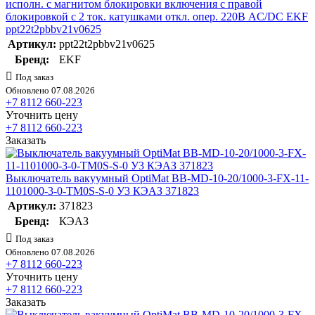
исполн. с магнитом блокировки включения с правой
блокировкой с 2 ток. катушками откл. опер. 220В AC/DC EKF
ppt22t2pbbv21v0625
Артикул:
ppt22t2pbbv21v0625
Бренд:
EKF
Под заказ
Обновлено 07.08.2026
+7 8112 660-223
Уточнить цену
+7 8112 660-223
Заказать
Выключатель вакуумный OptiMat BB-MD-10-20/1000-3-FX-11-
1101000-3-0-TM0S-S-0 У3 КЭАЗ 371823
Артикул:
371823
Бренд:
КЭАЗ
Под заказ
Обновлено 07.08.2026
+7 8112 660-223
Уточнить цену
+7 8112 660-223
Заказать