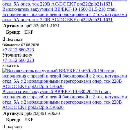
Выключатель вакуумный BB/EKF-10-1600-31.5-210 стац.
исполнения с правой и левой блокировкой с 2 ток. катушками
откл. 5А опер. ток 220В AC/DC EKF ppt22t2plb21s1631
Артикул:
ppt22t2plb21s1631
Бренд:
EKF
Под заказ
Обновлено 07.08.2026
+7 8112 660-223
Уточнить цену
+7 8112 660-223
Заказать
Выключатель вакуумный BB/EKF-10-630-20-150 стац.
исполнения с правой и левой блокировкой с 2 ток. катушками
откл. 5А с 2 изоляционными перегородками опер. ток 220В
AC/DC EKF ppt22t2plb15s0620
Артикул:
ppt22t2plb15s0620
Бренд:
EKF
Под заказ