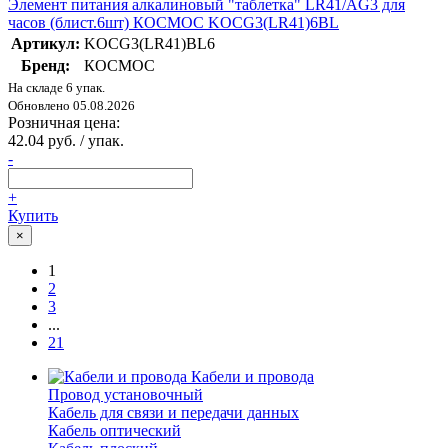
Элемент питания алкалиновый "таблетка" LR41/AG3 для
часов (блист.6шт) КОСМОС KOCG3(LR41)6BL
Артикул:
KOCG3(LR41)BL6
Бренд:
КОСМОС
На складе 6 упак.
Обновлено 05.08.2026
Розничная цена:
42.04 руб. / упак.
-
+
Купить
×
1
2
3
...
21
Кабели и провода
Провод установочный
Кабель для связи и передачи данных
Кабель оптический