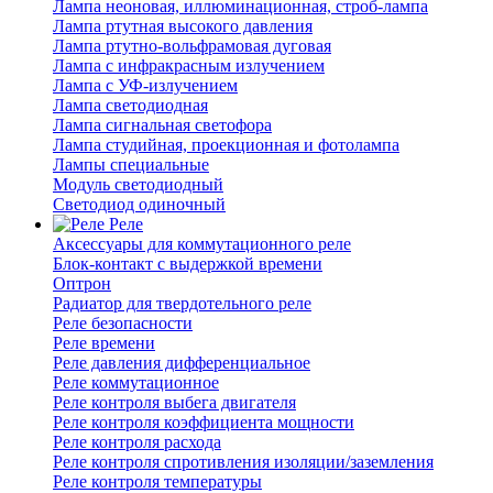
Лампа неоновая, иллюминационная, строб-лампа
Лампа ртутная высокого давления
Лампа ртутно-вольфрамовая дуговая
Лампа с инфракрасным излучением
Лампа с УФ-излучением
Лампа светодиодная
Лампа сигнальная светофора
Лампа студийная, проекционная и фотолампа
Лампы специальные
Модуль светодиодный
Светодиод одиночный
Реле
Аксессуары для коммутационного реле
Блок-контакт с выдержкой времени
Оптрон
Радиатор для твердотельного реле
Реле безопасности
Реле времени
Реле давления дифференциальное
Реле коммутационное
Реле контроля выбега двигателя
Реле контроля коэффициента мощности
Реле контроля расхода
Реле контроля спротивления изоляции/заземления
Реле контроля температуры