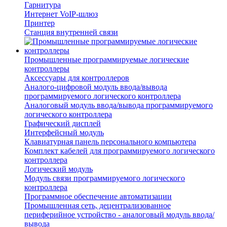
Гарнитура
Интернет VoIP-шлюз
Принтер
Станция внутренней связи
Промышленные программируемые логические
контроллеры
Аксессуары для контроллеров
Аналого-цифровой модуль ввода/вывода
программируемого логического контроллера
Аналоговый модуль ввода/вывода программируемого
логического контроллера
Графический дисплей
Интерфейсный модуль
Клавиатурная панель персонального компьютера
Комплект кабелей для программируемого логического
контроллера
Логический модуль
Модуль связи программируемого логического
контроллера
Программное обеспечение автоматизации
Промышленная сеть, децентрализованное
периферийное устройство - аналоговый модуль ввода/
вывода