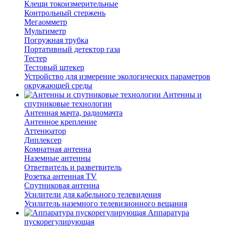
Клещи токоизмерительные
Контрольный стержень
Мегаомметр
Мультиметр
Погружная трубка
Портативный детектор газа
Тестер
Тестовый штекер
Устройство для измерение экологических параметров
окружающей среды
Антенны и
спутниковые технологии
Антенная мачта, радиомачта
Антенное крепление
Аттенюатор
Диплексер
Комнатная антенна
Наземные антенны
Ответвитель и разветвитель
Розетка антенная TV
Спутниковая антенна
Усилители для кабельного телевидения
Усилитель наземного телевизионного вещания
Аппаратура
пускорегулирующая