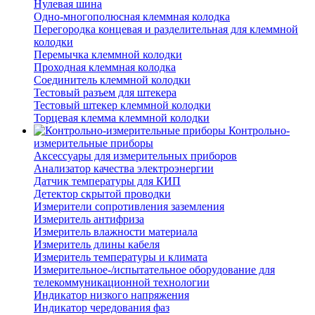
Нулевая шина
Одно-многополюсная клеммная колодка
Перегородка концевая и разделительная для клеммной
колодки
Перемычка клеммной колодки
Проходная клеммная колодка
Соединитель клеммной колодки
Тестовый разъем для штекера
Тестовый штекер клеммной колодки
Торцевая клемма клеммной колодки
Контрольно-
измерительные приборы
Аксессуары для измерительных приборов
Анализатор качества электроэнергии
Датчик температуры для КИП
Детектор скрытой проводки
Измерители сопротивления заземления
Измеритель антифриза
Измеритель влажности материала
Измеритель длины кабеля
Измеритель температуры и климата
Измерительное-/испытательное оборудование для
телекоммуникационной технологии
Индикатор низкого напряжения
Индикатор чередования фаз