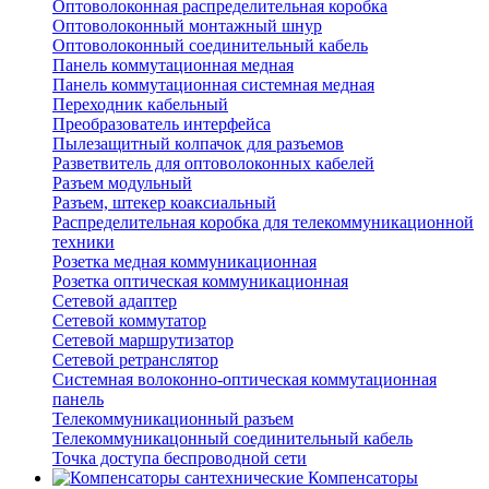
Оптоволоконная распределительная коробка
Оптоволоконный монтажный шнур
Оптоволоконный соединительный кабель
Панель коммутационная медная
Панель коммутационная системная медная
Переходник кабельный
Преобразователь интерфейса
Пылезащитный колпачок для разъемов
Разветвитель для оптоволоконных кабелей
Разъем модульный
Разъем, штекер коаксиальный
Распределительная коробка для телекоммуникационной
техники
Розетка медная коммуникационная
Розетка оптическая коммуникационная
Сетевой адаптер
Сетевой коммутатор
Сетевой маршрутизатор
Сетевой ретранслятор
Системная волоконно-оптическая коммутационная
панель
Телекоммуникационный разъем
Телекоммуникацонный соединительный кабель
Точка доступа беспроводной сети
Компенсаторы