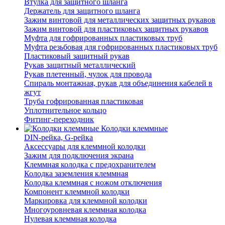
Втулка для защитного шланга
Держатель для защитного шланга
Зажим винтовой для металлических защитных рукавов
Зажим винтовой для пластиковых защитных рукавов
Муфта для гофрированных пластиковых труб
Муфта резьбовая для гофрированных пластиковых труб
Пластиковый защитный рукав
Рукав защитный металлический
Рукав плетенный, чулок для провода
Спираль монтажная, рукав для объединения кабелей в
жгут
Труба гофрированная пластиковая
Уплотнительное кольцо
Фитинг-переходник
Колодки клеммные
DIN-рейка, G-рейка
Аксессуары для клеммной колодки
Зажим для подключения экрана
Клеммная колодка с предохранителем
Колодка заземления клеммная
Колодка клеммная с ножом отключения
Компонент клеммной колодки
Маркировка для клеммной колодки
Многоуровневая клеммная колодка
Нулевая клеммная колодка