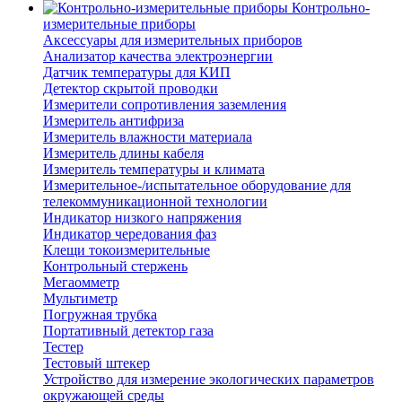
Контрольно-
измерительные приборы
Аксессуары для измерительных приборов
Анализатор качества электроэнергии
Датчик температуры для КИП
Детектор скрытой проводки
Измерители сопротивления заземления
Измеритель антифриза
Измеритель влажности материала
Измеритель длины кабеля
Измеритель температуры и климата
Измерительное-/испытательное оборудование для
телекоммуникационной технологии
Индикатор низкого напряжения
Индикатор чередования фаз
Клещи токоизмерительные
Контрольный стержень
Мегаомметр
Мультиметр
Погружная трубка
Портативный детектор газа
Тестер
Тестовый штекер
Устройство для измерение экологических параметров
окружающей среды