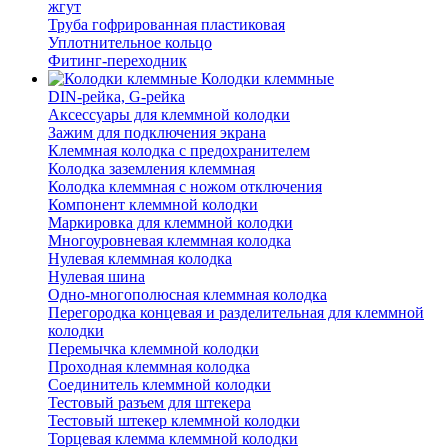
жгут
Труба гофрированная пластиковая
Уплотнительное кольцо
Фитинг-переходник
Колодки клеммные
DIN-рейка, G-рейка
Аксессуары для клеммной колодки
Зажим для подключения экрана
Клеммная колодка с предохранителем
Колодка заземления клеммная
Колодка клеммная с ножом отключения
Компонент клеммной колодки
Маркировка для клеммной колодки
Многоуровневая клеммная колодка
Нулевая клеммная колодка
Нулевая шина
Одно-многополюсная клеммная колодка
Перегородка концевая и разделительная для клеммной
колодки
Перемычка клеммной колодки
Проходная клеммная колодка
Соединитель клеммной колодки
Тестовый разъем для штекера
Тестовый штекер клеммной колодки
Торцевая клемма клеммной колодки