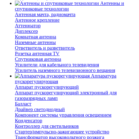
Антенны и
спутниковые технологии
Антенная мачта, радиомачта
Антенное крепление
Аттенюатор
Диплексер
Комнатная антенна
Наземные антенны
Ответвитель и разветвитель
Розетка антенная TV
Спутниковая антенна
Усилители для кабельного телевидения
Усилитель наземного телевизионного вещания
Аппаратура
пускорегулирующая
Аппарат пускорегулирующий
Аппарат пускорегулирующий электронный для
газоразрядных ламп
Балласт
Драйвер светодиодный
Компонент системы управления освещением
Конденсатор
Контроллер для светильников
Стартер/импульсно-зажигающее устройство
Трансформатор высоковольтного розжига