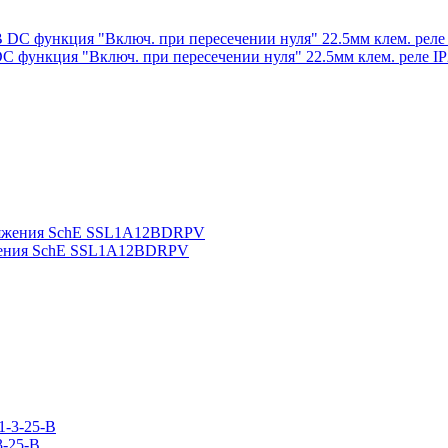
C функция "Включ. при пересечении нуля" 22.5мм клем. реле 
ряжения SchE SSL1A12BDRPV
3-25-B