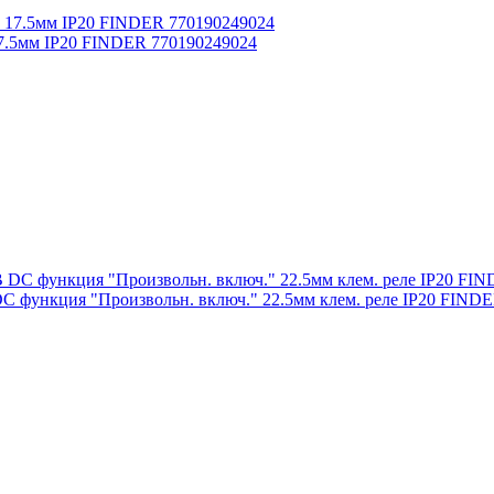
17.5мм IP20 FINDER 770190249024
C функция "Произвольн. включ." 22.5мм клем. реле IP20 FIND