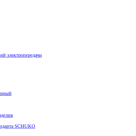
ий электропередачи
ерный
зделия
тандарта SCHUKO