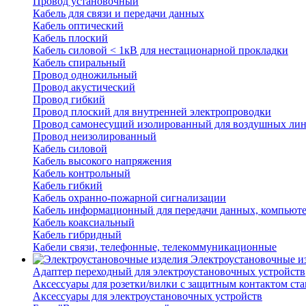
Провод установочный
Кабель для связи и передачи данных
Кабель оптический
Кабель плоский
Кабель силовой < 1кВ для нестационарной прокладки
Кабель спиральный
Провод одножильный
Провод акустический
Провод гибкий
Провод плоский для внутренней электропроводки
Провод самонесущий изолированный для воздушных лин
Провод неизолированный
Кабель силовой
Кабель высокого напряжения
Кабель контрольный
Кабель гибкий
Кабель охранно-пожарной сигнализации
Кабель информационный для передачи данных, компьют
Кабель коаксиальный
Кабель гибридный
Кабели связи, телефонные, телекоммуникационные
Электроустановочные и
Адаптер переходный для электроустановочных устройств
Аксессуары для розетки/вилки с защитным контактом с
Аксессуары для электроустановочных устройств