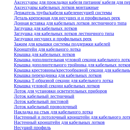
Аксессуары для прокладки кабеля питания/ кабеля для п
Аксессуары кабельных лотков монтажные
Держатель трубы/кабеля кабеленесущей системы
Деталь крепежная для несущих и и профильных реек
Донная вставка для кабельных лотков лестничного типа
Заглушка для кабельных лотков
Заглушка для кабельных лотков лестничного типа
Заглушки несущих и профильных реек
Зажим для крышки системы поддержки кабелей
Кронштейн для кабельного лотка
Крышка для кабельных лотков
Крышка дополнительная угловой секции кабельного лотк
Крышка дополнительного тройника для кабельных лотко
Крышка крестовины/крестообразной секции для кабельн
Крышка переходника для кабельных лотков
Крышка Т-образной секции для кабельного лотка
Крышка угловой секции кабельных лотков
Лоток для установки осветительных приборов
Лоток кабельный лестничный
Лоток кабельный листовой
Лоток кабельный проволочный
Накладка на стык для кабельного лотка
Настенный и потолочный кронштейн для кабельного лот
Настенный кронштейн для кабельных лотков
Несущий профиль