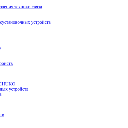
ючения техники связи
роустановочных устройств
в
ройств
а SCHUKO
ных устройств
в
тв