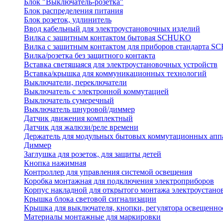
Блок "Выключатель-розетка"
Блок распределения питания
Блок розеток, удлинитель
Ввод кабельный для электроустановочных изделий
Вилка с защитным контактом бытовая SCHUKO
Вилка с защитным контактом для приборов стандарта 
Вилка/розетка без защитного контакта
Вставка светящаяся для электроустановочных устройств
Вставка/крышка для коммуникационных технологий
Выключатели, переключатели
Выключатель с электронной коммутацией
Выключатель сумеречный
Выключатель шнуровой/диммер
Датчик движения комплектный
Датчик для жалюзи/реле времени
Держатель для модульных бытовых коммутационных апп
Диммер
Заглушка для розеток, для защиты детей
Кнопка нажимная
Контроллер для управления системой освещения
Коробка монтажная для подключения электроприборов
Корпус накладной для открытого монтажа электроустано
Крышка блока световой сигнализации
Крышка для выключателя, кнопки, регулятора освещенно
Материалы монтажные для маркировки