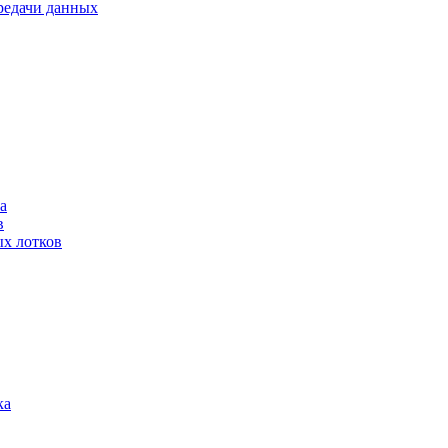
ередачи данных
а
в
ых лотков
ка