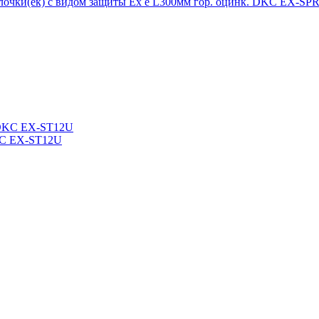
лочки(ек) с видом защиты Ex e L300мм гор. оцинк. DKC EX-SP
DKC EX-ST12U