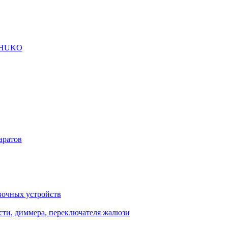
SCHUKO
аратов
вочных устройств
сти, диммера, переключателя жалюзи