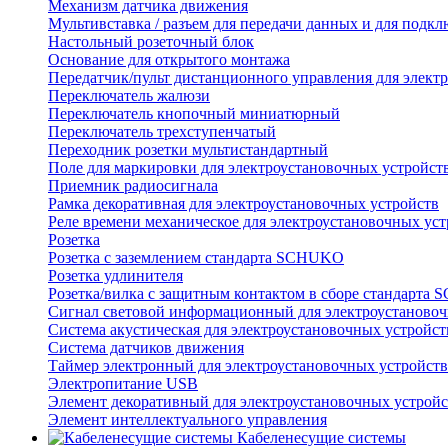
Механизм датчика движения
Мультивставка / разъем для передачи данных и для подкл
Настольный розеточный блок
Основание для открытого монтажа
Передатчик/пульт дистанционного управления для элект
Переключатель жалюзи
Переключатель кнопочный миниатюрный
Переключатель трехступенчатый
Переходник розетки мультистандартный
Поле для маркировки для электроустановочных устройст
Приемник радиосигнала
Рамка декоративная для электроустановочных устройств
Реле времени механическое для электроустановочных уст
Розетка
Розетка с заземлением стандарта SCHUKO
Розетка удлинителя
Розетка/вилка с защитным контактом в сборе стандарт
Сигнал световой информационный для электроустановоч
Система акустическая для электроустановочных устройст
Система датчиков движения
Таймер электронный для электроустановочных устройств
Электропитание USB
Элемент декоративный для электроустановочных устройс
Элемент интеллектуального управления
Кабеленесущие системы