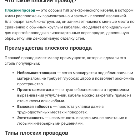
Что такое плоский провод?
Плоский провод
— это особый тип электрического кабеля, в котором
жилы расположены горизонтально и закрыты плоской изоляцией.
Благодаря такой конструкции, он занимает намного меньше места по
сравнению с обычным круглым кабелем, что делает его идеальным
для скрытой проводки в гипсокартонные перегородки, деревянную
обрешетку или декоративную отделку стен.
Преимущества плоского провода
Плоский провод имеет массу преимуществ, которые сделали его
столь популярным:
Небольшая толщина
— легко маскируется под облицовочным
материалом, не требует глубоких штроб и позволяет экономить
пространство.
Простота монтажа
— не нужно беспокоиться о трудоемком
выравнивании углублений, кабель можно закрепить прямо на
стене клеем или скобами.
Высокая гибкость
— простота укладки даже в
труднодоступных местах и поворотах.
Эстетичность
— незаметность и гармоничное сочетание с
любыми интерьерными решениями.
Типы плоских проводов