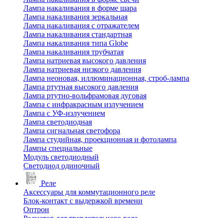
Лампа накаливания в форме шара
Лампа накаливания зеркальная
Лампа накаливания с отражателем
Лампа накаливания стандартная
Лампа накаливания типа Globe
Лампа накаливания трубчатая
Лампа натриевая высокого давления
Лампа натриевая низкого давления
Лампа неоновая, иллюминационная, строб-лампа
Лампа ртутная высокого давления
Лампа ртутно-вольфрамовая дуговая
Лампа с инфракрасным излучением
Лампа с УФ-излучением
Лампа светодиодная
Лампа сигнальная светофора
Лампа студийная, проекционная и фотолампа
Лампы специальные
Модуль светодиодный
Светодиод одиночный
Реле
Аксессуары для коммутационного реле
Блок-контакт с выдержкой времени
Оптрон