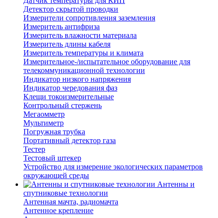
Датчик температуры для КИП
Детектор скрытой проводки
Измерители сопротивления заземления
Измеритель антифриза
Измеритель влажности материала
Измеритель длины кабеля
Измеритель температуры и климата
Измерительное-/испытательное оборудование для
телекоммуникационной технологии
Индикатор низкого напряжения
Индикатор чередования фаз
Клещи токоизмерительные
Контрольный стержень
Мегаомметр
Мультиметр
Погружная трубка
Портативный детектор газа
Тестер
Тестовый штекер
Устройство для измерение экологических параметров
окружающей среды
Антенны и
спутниковые технологии
Антенная мачта, радиомачта
Антенное крепление