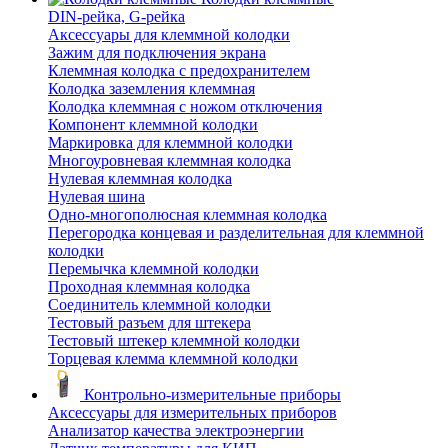
DIN-рейка, G-рейка
Аксессуары для клеммной колодки
Зажим для подключения экрана
Клеммная колодка с предохранителем
Колодка заземления клеммная
Колодка клеммная с ножом отключения
Компонент клеммной колодки
Маркировка для клеммной колодки
Многоуровневая клеммная колодка
Нулевая клеммная колодка
Нулевая шина
Одно-многополюсная клеммная колодка
Перегородка концевая и разделительная для клеммной
колодки
Перемычка клеммной колодки
Проходная клеммная колодка
Соединитель клеммной колодки
Тестовый разъем для штекера
Тестовый штекер клеммной колодки
Торцевая клемма клеммной колодки
Контрольно-измерительные приборы
Аксессуары для измерительных приборов
Анализатор качества электроэнергии