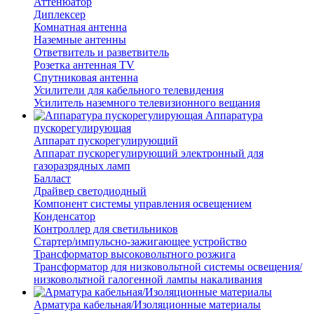
Аттенюатор
Диплексер
Комнатная антенна
Наземные антенны
Ответвитель и разветвитель
Розетка антенная TV
Спутниковая антенна
Усилители для кабельного телевидения
Усилитель наземного телевизионного вещания
Аппаратура
пускорегулирующая
Аппарат пускорегулирующий
Аппарат пускорегулирующий электронный для
газоразрядных ламп
Балласт
Драйвер светодиодный
Компонент системы управления освещением
Конденсатор
Контроллер для светильников
Стартер/импульсно-зажигающее устройство
Трансформатор высоковольтного розжига
Трансформатор для низковольтной системы освещения/
низковольтной галогенной лампы накаливания
Арматура кабельная/Изоляционные материалы