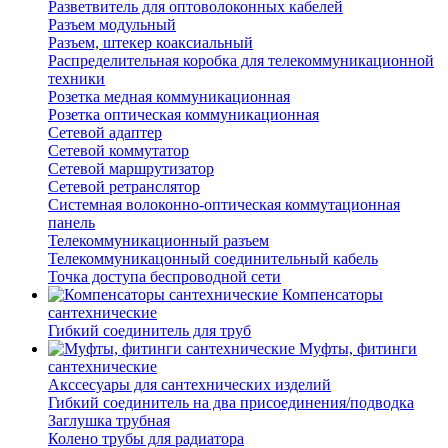
Разветвитель для оптоволоконных кабелей
Разъем модульный
Разъем, штекер коаксиальный
Распределительная коробка для телекоммуникационной
техники
Розетка медная коммуникационная
Розетка оптическая коммуникационная
Сетевой адаптер
Сетевой коммутатор
Сетевой маршрутизатор
Сетевой ретранслятор
Системная волоконно-оптическая коммутационная
панель
Телекоммуникационный разъем
Телекоммуникацонный соединительный кабель
Точка доступа беспроводной сети
Компенсаторы
сантехнические
Гибкий соединитель для труб
Муфты, фитинги
сантехнические
Акссесуары для сантехнических изделий
Гибкий соединитель на два присоединения/подводка
Заглушка трубная
Колено трубы для радиатора