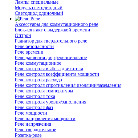
Лампы специальные
Модуль светодиодный
Светодиод одиночный
Реле
Аксессуары для коммутационного реле
Блок-контакт с выдержкой времени
Оптрон
Радиатор для твердотельного реле
Реле безопасности
Реле времени
Реле давления дифференциальное
Реле коммутационное
Реле контроля выбега двигателя
Реле контроля коэффициента мощности
Реле контроля расхода
Реле контроля спротивления изоляции/заземления
Реле контроля температуры
Реле контроля тока
Реле контроля уровня/заполнения
Реле контроля фаз
Реле мощности
Реле направления мощности
Реле напряжения
Реле твердотельное
Розетка-реле