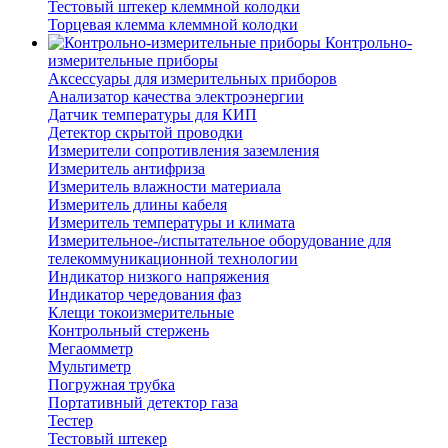
Тестовый штекер клеммной колодки
Торцевая клемма клеммной колодки
Контрольно-
измерительные приборы
Аксессуары для измерительных приборов
Анализатор качества электроэнергии
Датчик температуры для КИП
Детектор скрытой проводки
Измерители сопротивления заземления
Измеритель антифриза
Измеритель влажности материала
Измеритель длины кабеля
Измеритель температуры и климата
Измерительное-/испытательное оборудование для
телекоммуникационной технологии
Индикатор низкого напряжения
Индикатор чередования фаз
Клещи токоизмерительные
Контрольный стержень
Мегаомметр
Мультиметр
Погружная трубка
Портативный детектор газа
Тестер
Тестовый штекер