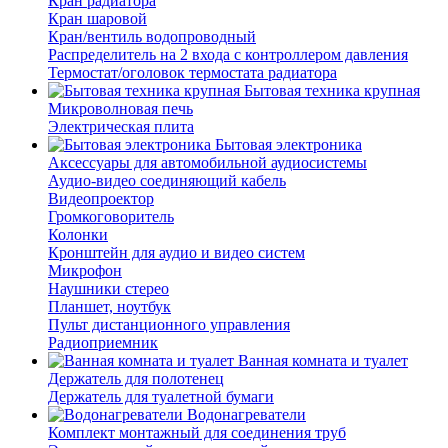
Кран радиатора
Кран шаровой
Кран/вентиль водопроводный
Распределитель на 2 входа с контроллером давления
Термостат/оголовок термостата радиатора
Бытовая техника крупная
Микроволновая печь
Электрическая плита
Бытовая электроника
Аксессуары для автомобильной аудиосистемы
Аудио-видео соединяющий кабель
Видеопроектор
Громкоговоритель
Колонки
Кронштейн для аудио и видео систем
Микрофон
Наушники стерео
Планшет, ноутбук
Пульт дистанционного управления
Радиоприемник
Ванная комната и туалет
Держатель для полотенец
Держатель для туалетной бумаги
Водонагреватели
Комплект монтажный для соединения труб