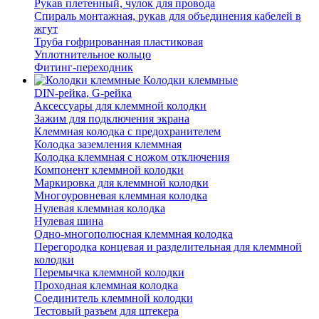
Рукав плетенный, чулок для провода
Спираль монтажная, рукав для объединения кабелей в
жгут
Труба гофрированная пластиковая
Уплотнительное кольцо
Фитинг-переходник
Колодки клеммные
DIN-рейка, G-рейка
Аксессуары для клеммной колодки
Зажим для подключения экрана
Клеммная колодка с предохранителем
Колодка заземления клеммная
Колодка клеммная с ножом отключения
Компонент клеммной колодки
Маркировка для клеммной колодки
Многоуровневая клеммная колодка
Нулевая клеммная колодка
Нулевая шина
Одно-многополюсная клеммная колодка
Перегородка концевая и разделительная для клеммной
колодки
Перемычка клеммной колодки
Проходная клеммная колодка
Соединитель клеммной колодки
Тестовый разъем для штекера