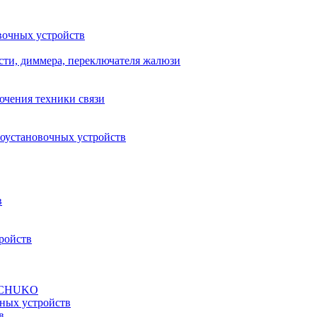
вочных устройств
сти, диммера, переключателя жалюзи
ючения техники связи
роустановочных устройств
в
ройств
а SCHUKO
ных устройств
в