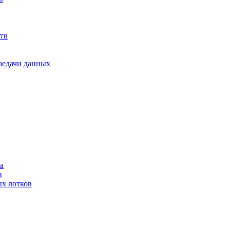
тв
ередачи данных
а
в
ых лотков