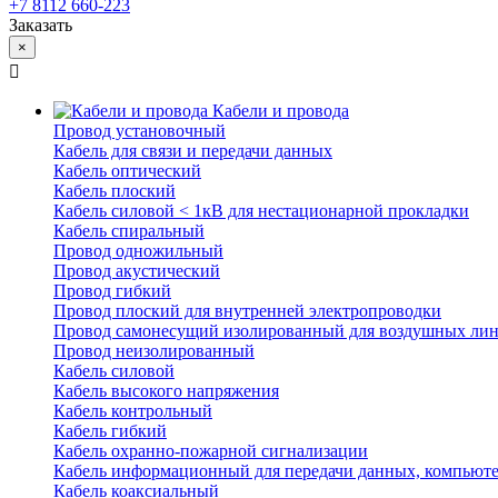
+7 8112 660-223
Заказать
×
Кабели и провода
Провод установочный
Кабель для связи и передачи данных
Кабель оптический
Кабель плоский
Кабель силовой < 1кВ для нестационарной прокладки
Кабель спиральный
Провод одножильный
Провод акустический
Провод гибкий
Провод плоский для внутренней электропроводки
Провод самонесущий изолированный для воздушных лин
Провод неизолированный
Кабель силовой
Кабель высокого напряжения
Кабель контрольный
Кабель гибкий
Кабель охранно-пожарной сигнализации
Кабель информационный для передачи данных, компьют
Кабель коаксиальный