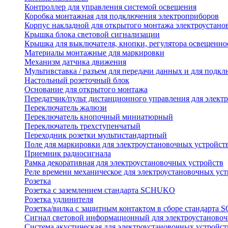
Контроллер для управления системой освещения
Коробка монтажная для подключения электроприборов
Корпус накладной для открытого монтажа электроустано
Крышка блока световой сигнализации
Крышка для выключателя, кнопки, регулятора освещенно
Материалы монтажные для маркировки
Механизм датчика движения
Мультивставка / разъем для передачи данных и для подкл
Настольный розеточный блок
Основание для открытого монтажа
Передатчик/пульт дистанционного управления для элект
Переключатель жалюзи
Переключатель кнопочный миниатюрный
Переключатель трехступенчатый
Переходник розетки мультистандартный
Поле для маркировки для электроустановочных устройст
Приемник радиосигнала
Рамка декоративная для электроустановочных устройств
Реле времени механическое для электроустановочных уст
Розетка
Розетка с заземлением стандарта SCHUKO
Розетка удлинителя
Розетка/вилка с защитным контактом в сборе стандарт
Сигнал световой информационный для электроустановоч
Система акустическая для электроустановочных устройст