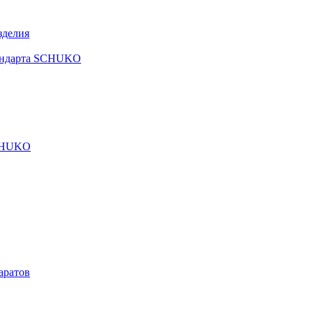
зделия
тандарта SCHUKO
SCHUKO
аратов