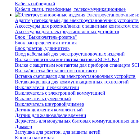
Кабель гибридный
Кабели связи, телефонные, телекоммуникационные
Электроустановочные и
Адаптер переходный для электроустановочных устройств
Аксессуары для розетки/вилки с защитным контактом с
Аксессуары для электроустановочных устройств
Блок "Выключатель-розетка"
Блок распределения питания
Блок розеток, удлинитель
Ввод кабельный для электроустановочных изделий
Вилка с защитным контактом бытовая SCHUKO
Вилка с защитным контактом для приборов стандарта 
Вилка/розетка без защитного контакта
Вставка светящаяся для электроустановочных устройств
Вставка/крышка для коммуникационных технологий
Выключатели, переключатели
Выключатель с электронной коммутацией
Выключатель сумеречный
Выключатель шнуровой/диммер
Датчик движения комплектный
Датчик для жалюзи/реле времени
Держатель для модульных бытовых коммутационных апп
Диммер
Заглушка для розеток, для защиты детей
Кнопка нажимная