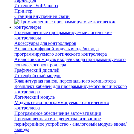
Гарнитура
Интернет VoIP-шлюз
Принтер
Станция внутренней связи
Промышленные программируемые логические
контроллеры
Аксессуары для контроллеров
Аналого-цифровой модуль ввода/вывода
программируемого логического контроллера
Аналоговый модуль ввода/вывода программируемого
логического контроллера
Графический дисплей
Интерфейсный модуль
Клавиатурная панель персонального компьютера
Комплект кабелей для программируемого логического
контроллера
Логический модуль
Модуль связи программируемого логического
контроллера
Программное обеспечение автоматизации
Промышленная сеть, децентрализованное
периферийное устройство - аналоговый модуль ввода/
вывода