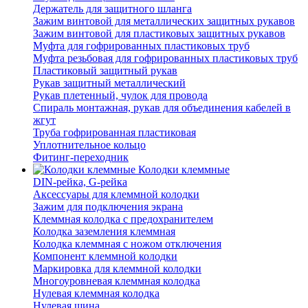
Держатель для защитного шланга
Зажим винтовой для металлических защитных рукавов
Зажим винтовой для пластиковых защитных рукавов
Муфта для гофрированных пластиковых труб
Муфта резьбовая для гофрированных пластиковых труб
Пластиковый защитный рукав
Рукав защитный металлический
Рукав плетенный, чулок для провода
Спираль монтажная, рукав для объединения кабелей в
жгут
Труба гофрированная пластиковая
Уплотнительное кольцо
Фитинг-переходник
Колодки клеммные
DIN-рейка, G-рейка
Аксессуары для клеммной колодки
Зажим для подключения экрана
Клеммная колодка с предохранителем
Колодка заземления клеммная
Колодка клеммная с ножом отключения
Компонент клеммной колодки
Маркировка для клеммной колодки
Многоуровневая клеммная колодка
Нулевая клеммная колодка
Нулевая шина