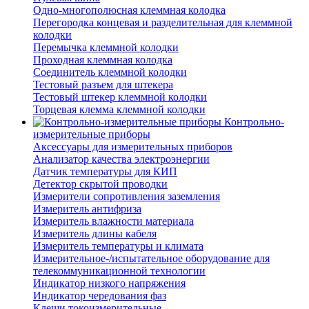
Одно-многополюсная клеммная колодка
Перегородка концевая и разделительная для клеммной
колодки
Перемычка клеммной колодки
Проходная клеммная колодка
Соединитель клеммной колодки
Тестовый разъем для штекера
Тестовый штекер клеммной колодки
Торцевая клемма клеммной колодки
Контрольно-
измерительные приборы
Аксессуары для измерительных приборов
Анализатор качества электроэнергии
Датчик температуры для КИП
Детектор скрытой проводки
Измерители сопротивления заземления
Измеритель антифриза
Измеритель влажности материала
Измеритель длины кабеля
Измеритель температуры и климата
Измерительное-/испытательное оборудование для
телекоммуникационной технологии
Индикатор низкого напряжения
Индикатор чередования фаз
Клещи токоизмерительные