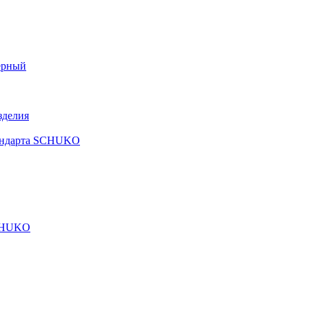
ерный
зделия
тандарта SCHUKO
SCHUKO