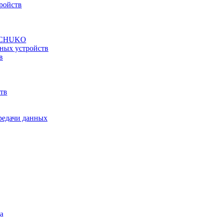
ройств
а SCHUKO
ных устройств
в
тв
ередачи данных
а