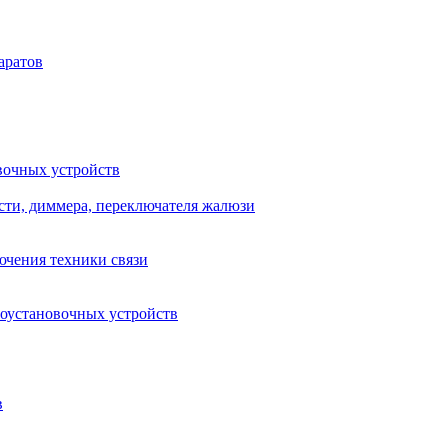
аратов
вочных устройств
сти, диммера, переключателя жалюзи
ючения техники связи
роустановочных устройств
в