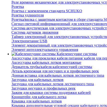
Реле времени механическое для электроустановочных уст
Розетка
Розетка с заземлением стандарта SCHUKO
Розетка удлинителя
Розетка/вилка с защитным контактом в сборе стандарт
Сигнал световой информационный для электроустановоч
Система акустическая для электроустановочных устройст
Система датчиков движения
Таймер электронный для электроустановочных устройств
Электропитание USB
Элемент декоративный для электроустановочных устройс
Элемент интеллектуального управления
Кабеленесущие системы
Аксессуары для прокладки кабеля питания/ кабеля для п
Аксессуары кабельных лотков монтажные
Держатель трубы/кабеля кабеленесущей системы
Деталь крепежная для несущих и и профильных реек
Донная вставка для кабельных лотков лестничного типа
Заглушка для кабельных лотков
Заглушка для кабельных лотков лестничного типа
Заглушки несущих и профильных реек
Зажим для крышки системы поддержки кабелей
Кронштейн для кабельного лотка
Крышка для кабельных лотков
Крышка дополнительная угловой секции кабельного лотк