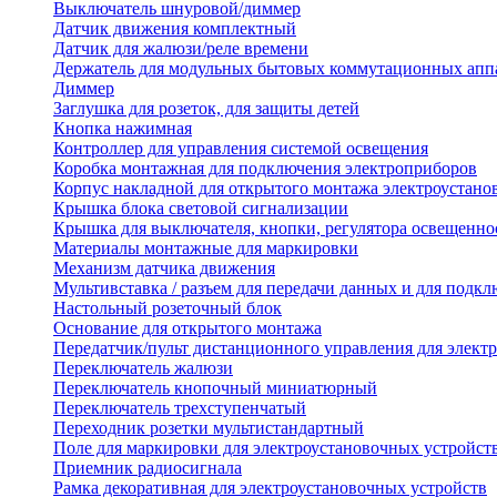
Выключатель шнуровой/диммер
Датчик движения комплектный
Датчик для жалюзи/реле времени
Держатель для модульных бытовых коммутационных апп
Диммер
Заглушка для розеток, для защиты детей
Кнопка нажимная
Контроллер для управления системой освещения
Коробка монтажная для подключения электроприборов
Корпус накладной для открытого монтажа электроустано
Крышка блока световой сигнализации
Крышка для выключателя, кнопки, регулятора освещенно
Материалы монтажные для маркировки
Механизм датчика движения
Мультивставка / разъем для передачи данных и для подкл
Настольный розеточный блок
Основание для открытого монтажа
Передатчик/пульт дистанционного управления для элект
Переключатель жалюзи
Переключатель кнопочный миниатюрный
Переключатель трехступенчатый
Переходник розетки мультистандартный
Поле для маркировки для электроустановочных устройст
Приемник радиосигнала
Рамка декоративная для электроустановочных устройств