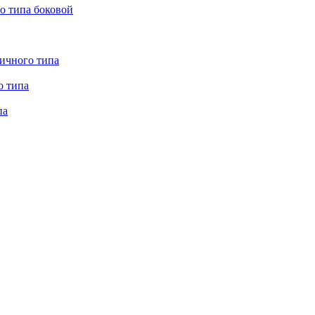
о типа боковой
ничного типа
о типа
па