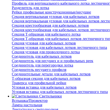
Профиль для вертикального кабельного лотка лестничног
Разделитель для лотка
Рейки профильные конструкционные/несущие
Секция вертикальная угловая для кабельных лотков
Секция вертикальная угловая для кабельных лотков лест
Секция крестообразная для кабельных лотков
Секция крестообразная для кабельных лотков лестничног
Секция Т-образная для кабельного лотка
Секция Т-образная для кабельных лотков лестничного ти
Секция угловая для кабельных лотков
Секция угловая для кабельных лотков лестничного типа
Секция угловая для проволочного лотка
Соединитель для кабельных лотков
Соединитель для несущих и и профильных реек
Соединитель для перегородки лотка
Соединитель несущего профиля
Соединительные детали для кабельных лотков
Т-образная секция для кабельных лотков
Траверса для профильной рейки
Угловая вставка для кабельных лотков
Угловая вставка для кабельных лотков лестничного типа
Светильники
Вспышка/Прожектор
Лампа настольная
Лента/полоса светодиодная