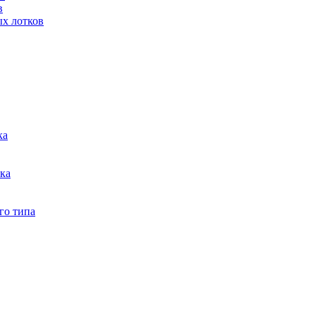
в
ых лотков
ка
тка
го типа