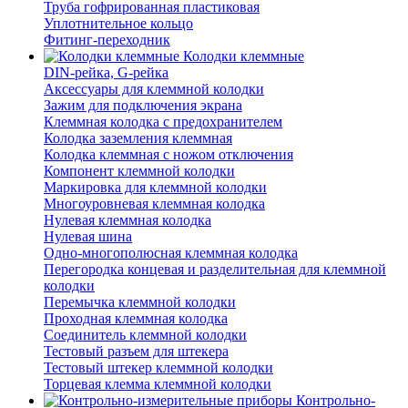
Труба гофрированная пластиковая
Уплотнительное кольцо
Фитинг-переходник
Колодки клеммные
DIN-рейка, G-рейка
Аксессуары для клеммной колодки
Зажим для подключения экрана
Клеммная колодка с предохранителем
Колодка заземления клеммная
Колодка клеммная с ножом отключения
Компонент клеммной колодки
Маркировка для клеммной колодки
Многоуровневая клеммная колодка
Нулевая клеммная колодка
Нулевая шина
Одно-многополюсная клеммная колодка
Перегородка концевая и разделительная для клеммной
колодки
Перемычка клеммной колодки
Проходная клеммная колодка
Соединитель клеммной колодки
Тестовый разъем для штекера
Тестовый штекер клеммной колодки
Торцевая клемма клеммной колодки
Контрольно-