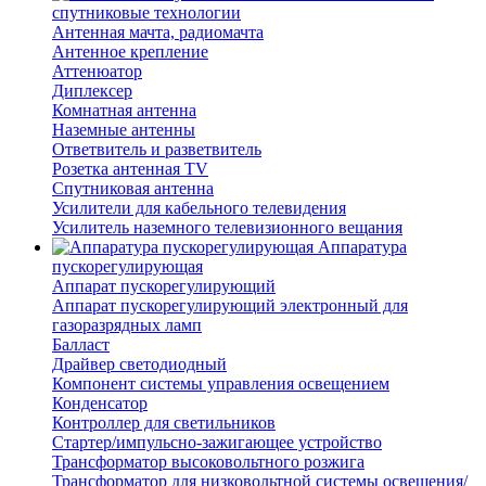
спутниковые технологии
Антенная мачта, радиомачта
Антенное крепление
Аттенюатор
Диплексер
Комнатная антенна
Наземные антенны
Ответвитель и разветвитель
Розетка антенная TV
Спутниковая антенна
Усилители для кабельного телевидения
Усилитель наземного телевизионного вещания
Аппаратура
пускорегулирующая
Аппарат пускорегулирующий
Аппарат пускорегулирующий электронный для
газоразрядных ламп
Балласт
Драйвер светодиодный
Компонент системы управления освещением
Конденсатор
Контроллер для светильников
Стартер/импульсно-зажигающее устройство
Трансформатор высоковольтного розжига
Трансформатор для низковольтной системы освещения/