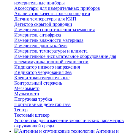
измерительные приборы
Аксессуары для измерительных приборов
Анализатор качества электроэнергии
Датчик температуры для КИП
Детектор скрытой проводки
Измерители сопротивления заземления
Измеритель антифриза
Измеритель влажности материала
Измеритель длины кабеля
Измеритель температуры и климата
Измерительное-/испытательное оборудование для
телекоммуникационной технологии
Индикатор низкого напряжения
Индикатор чередования фаз
Клещи токоизмерительные
Контрольный стержень
Мегаомметр
Мультиметр
Погружная трубка
Портативный детектор газа
Тестер
Тестовый штекер
Устройство для измерение экологических параметров
окружающей среды
Антенны и