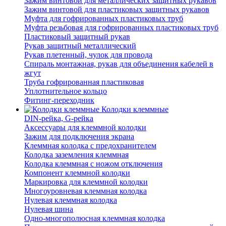
Зажим винтовой для металлических защитных рукавов
Зажим винтовой для пластиковых защитных рукавов
Муфта для гофрированных пластиковых труб
Муфта резьбовая для гофрированных пластиковых труб
Пластиковый защитный рукав
Рукав защитный металлический
Рукав плетенный, чулок для провода
Спираль монтажная, рукав для объединения кабелей в
жгут
Труба гофрированная пластиковая
Уплотнительное кольцо
Фитинг-переходник
Колодки клеммные
DIN-рейка, G-рейка
Аксессуары для клеммной колодки
Зажим для подключения экрана
Клеммная колодка с предохранителем
Колодка заземления клеммная
Колодка клеммная с ножом отключения
Компонент клеммной колодки
Маркировка для клеммной колодки
Многоуровневая клеммная колодка
Нулевая клеммная колодка
Нулевая шина
Одно-многополюсная клеммная колодка