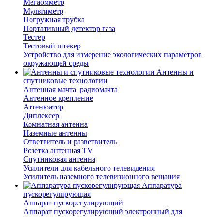
Мегаомметр
Мультиметр
Погружная трубка
Портативный детектор газа
Тестер
Тестовый штекер
Устройство для измерение экологических параметров
окружающей среды
Антенны и
спутниковые технологии
Антенная мачта, радиомачта
Антенное крепление
Аттенюатор
Диплексер
Комнатная антенна
Наземные антенны
Ответвитель и разветвитель
Розетка антенная TV
Спутниковая антенна
Усилители для кабельного телевидения
Усилитель наземного телевизионного вещания
Аппаратура
пускорегулирующая
Аппарат пускорегулирующий
Аппарат пускорегулирующий электронный для