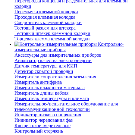
Перегородка концевая и разделительная для клеммной
колодки
Перемычка клеммной колодки
Проходная клеммная колодка
Соединитель клеммной колодки
Тестовый разъем для штекера
Тестовый штекер клеммной колодки
Торцевая клемма клеммной колодки
Контрольно-
измерительные приборы
Аксессуары для измерительных приборов
Анализатор качества электроэнергии
Датчик температуры для КИП
Детектор скрытой проводки
Измерители сопротивления заземления
Измеритель антифриза
Измеритель влажности материала
Измеритель длины кабеля
Измеритель температуры и климата
Измерительное-/испытательное оборудование для
телекоммуникационной технологии
Индикатор низкого напряжения
Индикатор чередования фаз
Клещи токоизмерительные
Контрольный стержень