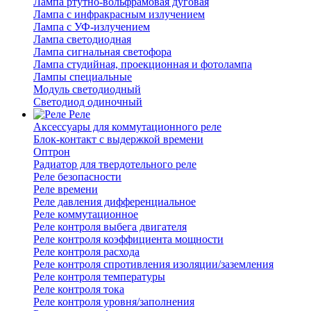
Лампа ртутно-вольфрамовая дуговая
Лампа с инфракрасным излучением
Лампа с УФ-излучением
Лампа светодиодная
Лампа сигнальная светофора
Лампа студийная, проекционная и фотолампа
Лампы специальные
Модуль светодиодный
Светодиод одиночный
Реле
Аксессуары для коммутационного реле
Блок-контакт с выдержкой времени
Оптрон
Радиатор для твердотельного реле
Реле безопасности
Реле времени
Реле давления дифференциальное
Реле коммутационное
Реле контроля выбега двигателя
Реле контроля коэффициента мощности
Реле контроля расхода
Реле контроля спротивления изоляции/заземления
Реле контроля температуры
Реле контроля тока
Реле контроля уровня/заполнения