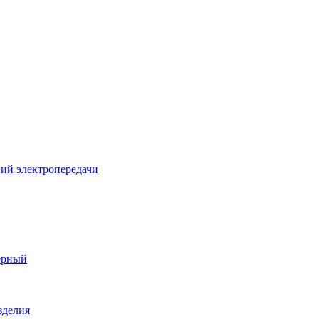
ий электропередачи
ерный
зделия