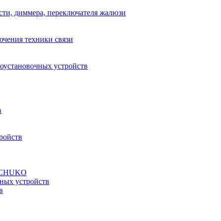
сти, диммера, переключателя жалюзи
ючения техники связи
роустановочных устройств
в
ройств
а SCHUKO
ных устройств
в