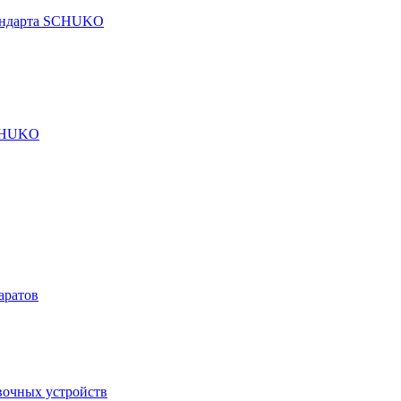
тандарта SCHUKO
SCHUKO
аратов
вочных устройств