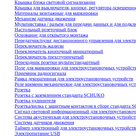
Крышка блока световой сигнализации
Крышка для выключателя, кнопки, регулятора освещенно
Материалы монтажные для маркировки
Механизм датчика движения
Мультивставка / разъем для передачи данных и для подкл
Настольный розеточный блок
Основание для открытого монтажа
Передатчик/пульт дистанционного управления для элект
Переключатель жалюзи
Переключатель кнопочный миниатюрный
Переключатель трехступенчатый
Переходник розетки мультистандартный
Поле для маркировки для электроустановочных устройст
Приемник радиосигнала
Рамка декоративная для электроустановочных устройств
Реле времени механическое для электроустановочных уст
Розетка
Розетка с заземлением стандарта SCHUKO
Розетка удлинителя
Розетка/вилка с защитным контактом в сборе стандарт
Сигнал световой информационный для электроустановоч
Система акустическая для электроустановочных устройст
Система датчиков движения
Таймер электронный для электроустановочных устройств
Электропитание USB