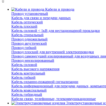
Кабели и провода
Провод установочный
Кабель для связи и передачи данных
Кабель оптический
Кабель плоский
Кабель силовой < 1кВ для нестационарной прокладки
Кабель спиральный
Провод одножильный
Провод акустический
Провод гибкий
Провод плоский для внутренней электропроводки
Провод самонесущий изолированный для воздушных лин
Провод неизолированный
Кабель силовой
Кабель высокого напряжения
Кабель контрольный
Кабель гибкий
Кабель охранно-пожарной сигнализации
Кабель информационный для передачи данных, компьют
Кабель коаксиальный
Кабель гибридный
Кабели связи, телефонные, телекоммуникационные
Электроустановочные и