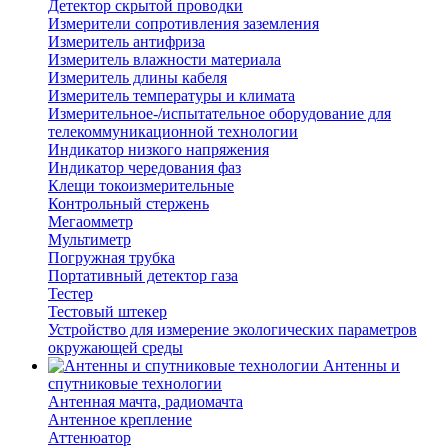
Детектор скрытой проводки
Измерители сопротивления заземления
Измеритель антифриза
Измеритель влажности материала
Измеритель длины кабеля
Измеритель температуры и климата
Измерительное-/испытательное оборудование для
телекоммуникационной технологии
Индикатор низкого напряжения
Индикатор чередования фаз
Клещи токоизмерительные
Контрольный стержень
Мегаомметр
Мультиметр
Погружная трубка
Портативный детектор газа
Тестер
Тестовый штекер
Устройство для измерение экологических параметров
окружающей среды
Антенны и
спутниковые технологии
Антенная мачта, радиомачта
Антенное крепление
Аттенюатор