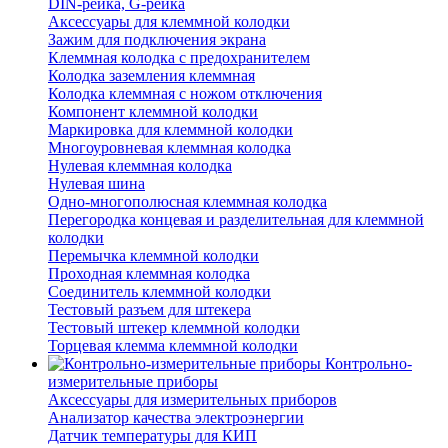
DIN-рейка, G-рейка
Аксессуары для клеммной колодки
Зажим для подключения экрана
Клеммная колодка с предохранителем
Колодка заземления клеммная
Колодка клеммная с ножом отключения
Компонент клеммной колодки
Маркировка для клеммной колодки
Многоуровневая клеммная колодка
Нулевая клеммная колодка
Нулевая шина
Одно-многополюсная клеммная колодка
Перегородка концевая и разделительная для клеммной
колодки
Перемычка клеммной колодки
Проходная клеммная колодка
Соединитель клеммной колодки
Тестовый разъем для штекера
Тестовый штекер клеммной колодки
Торцевая клемма клеммной колодки
Контрольно-
измерительные приборы
Аксессуары для измерительных приборов
Анализатор качества электроэнергии
Датчик температуры для КИП