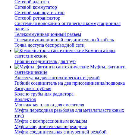
Сетевой адаптер
Сетевой коммутатор
Сетевой маршрутизатор
Сетевой ретранслятор
Системная волоконно-оптическая коммутационная
панель
Телекоммуникационный разъем
Телекоммуникацонный соединительный кабель
Точка доступа беспроводной сети
Компенсаторы
сантехнические
Гибкий соединитель для труб
Муфты, фитинги
сантехнические
Акссесуары для сантехнических изделий
Гибкий соединитель на два присоединения/подводка
Заглушка трубная
Колено трубы для радиатора
Коллектор
Монтажная планка для смесителя
Муфта переходная резьбовая для металлпластиковых
труб
Муфта с компрессионным кольцом
Муфта соединительная переходная
Муфта соединительная с внуренней резъбой